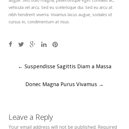
augue. Sed odio magna, pellentesque eget convallis ac,
vehicula vel arcu. Sed eu scelerisque dui. Sed eu arcu at
nibh hendrerit viverra. Vivamus lacus augue, sodales id
cursus in, condimentum at risus.
Post
←
Suspendisse Sagittis Diam a Massa
navigation
Donec Magna Purus Vivamus
→
Leave a Reply
Your email address will not be published.
Required